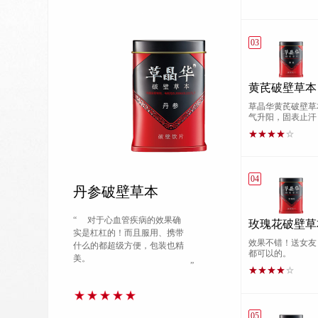
03
黄芪破壁草本
草晶华黄芪破壁草
气升阳，固表止汗
04
丹参破壁草本
“
对于心血管疾病的效果确
玫瑰花破壁草
实是杠杠的！而且服用、携带
效果不错！送女友
什么的都超级方便，包装也精
都可以的。
美。
”
05