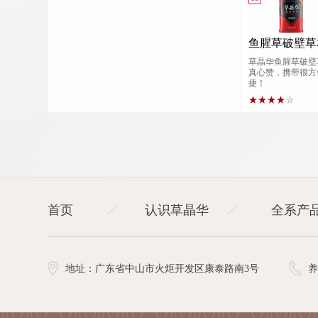
鱼腥草破壁草
草晶华鱼腥草破壁
真心赞，携带很方
捷！
首页
认识草晶华
全系产
地址：广东省中山市火炬开发区康泰路南3号
养