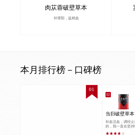
肉苁蓉破壁草本
补肾阳，益精血
本月排行榜－口碑榜
01
02
当归破壁草本
补血活血，调经止
的，我一直在坚持