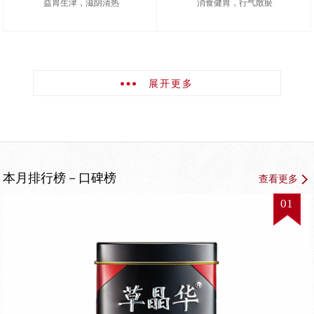
益胃生津，滋阴清热
消食健胃，行气散瘀
展开更多
本月排行榜－口碑榜
查看更多
01