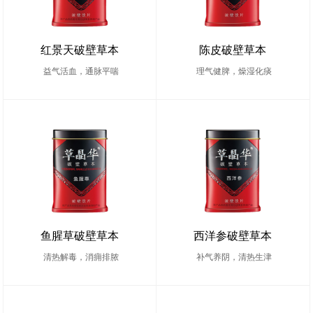
红景天破壁草本
陈皮破壁草本
益气活血，通脉平喘
理气健脾，燥湿化痰
鱼腥草破壁草本
西洋参破壁草本
清热解毒，消痈排脓
补气养阴，清热生津