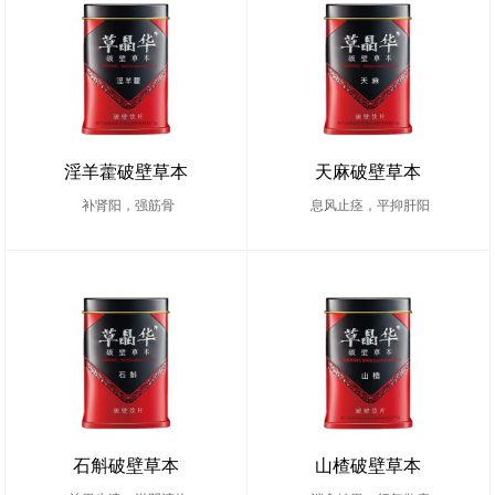
淫羊藿破壁草本
天麻破壁草本
补肾阳，强筋骨
息风止痉，平抑肝阳
石斛破壁草本
山楂破壁草本